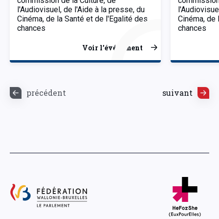
commission de la Culture, de
commission 
l'Audiovisuel, de l'Aide à la presse, du
l'Audiovisue
Cinéma, de la Santé et de l'Egalité des
Cinéma, de l
chances
chances
Voir l’événement
précédent
suivant