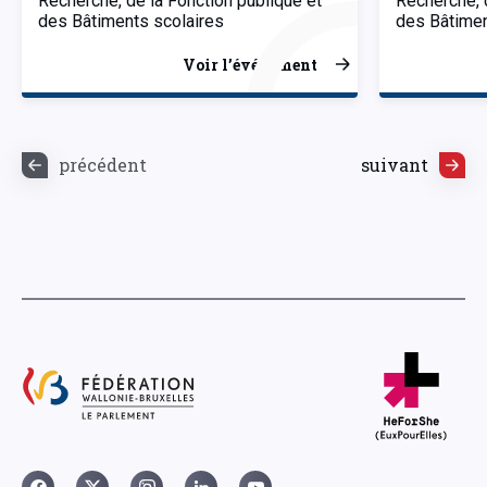
Recherche, de la Fonction publique et
Recherche, 
des Bâtiments scolaires
des Bâtimen
Voir l’événement
précédent
suivant