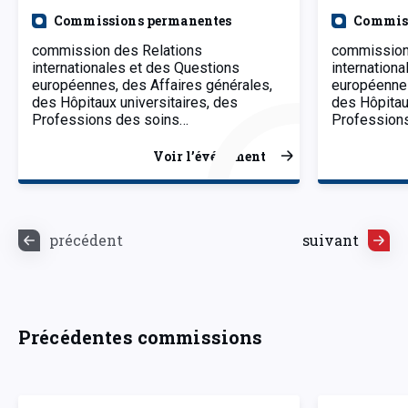
Commissions permanentes
Commiss
commission des Relations
commission
internationales et des Questions
internation
européennes, des Affaires générales,
européennes
des Hôpitaux universitaires, des
des Hôpitau
Professions des soins…
Profession
Voir l’événement
précédent
suivant
Précédentes commissions