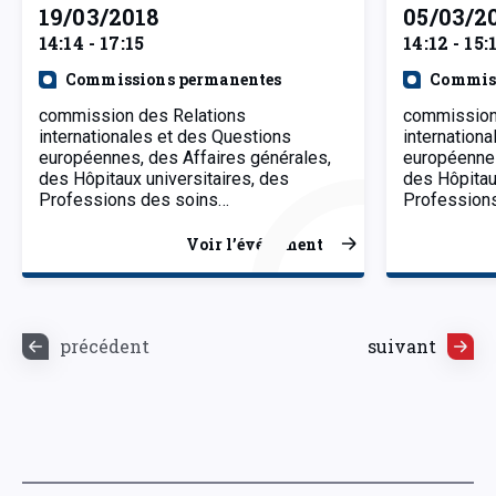
19/03/2018
05/03/2
14:14 - 17:15
14:12 - 15:
Commissions permanentes
Commiss
commission des Relations
commission
internationales et des Questions
internation
européennes, des Affaires générales,
européennes
des Hôpitaux universitaires, des
des Hôpitau
Professions des soins…
Profession
Voir l’événement
précédent
suivant