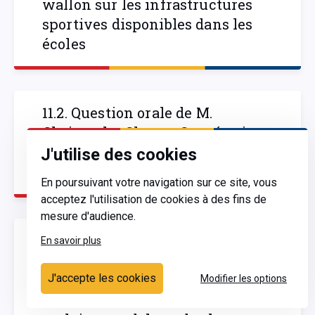
wallon sur les infrastructures
sportives disponibles dans les
écoles
11.2. Question orale de M.
Christophe Clersy : Coopération
avec la Wallonie en matière de
J'utilise des cookies
sport
En poursuivant votre navigation sur ce site, vous
acceptez l'utilisation de cookies à des fins de
mesure d'audience.
11.3. Question orale de M. Hervé
En savoir plus
Cornillie : Rapport introductif
sur l'utilisation des
J'accepte les cookies
Modifier les options
infrastructures sportives