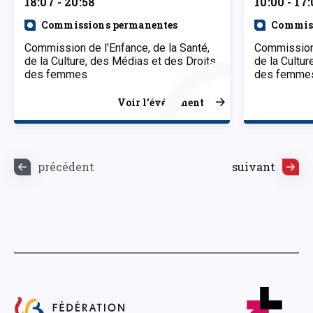
18:07 - 20:58
10:00 - 17
Commissions permanentes
Commiss
Commission de l'Enfance, de la Santé,
Commission 
de la Culture, des Médias et des Droits
de la Cultu
des femmes
des femme
Voir l’événement
précédent
suivant