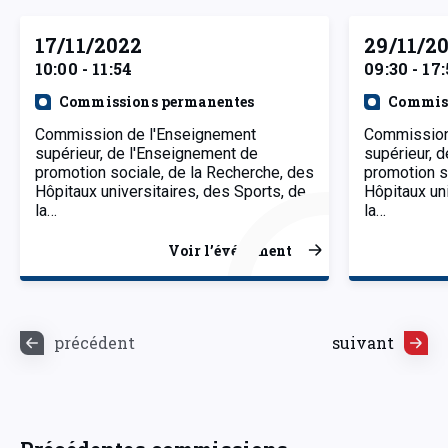
17/11/2022
29/11/2
10:00 - 11:54
09:30 - 17
Commissions permanentes
Commiss
Commission de l'Enseignement
Commission
supérieur, de l'Enseignement de
supérieur, 
promotion sociale, de la Recherche, des
promotion s
Hôpitaux universitaires, des Sports, de
Hôpitaux uni
la…
la…
Voir l’événement
précédent
suivant