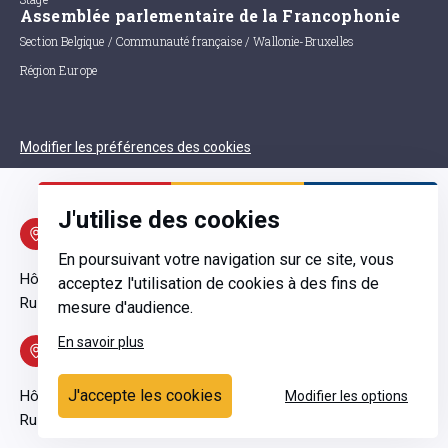
Assemblée parlementaire de la Francophonie
Section Belgique / Communauté française / Wallonie-Bruxelles
Région Europe
Modifier les préférences des cookies
J'utilise des cookies
Adresse officielle
En poursuivant votre navigation sur ce site, vous
Hôtel du Greffe
acceptez l'utilisation de cookies à des fins de
Rue de la Loi 6, 1000 Bruxelles
mesure d'audience.
En savoir plus
Adresse visites
J'accepte les cookies
Hôtel de Ligne
Modifier les options
Rue Royale 72, 1000 Bruxelles