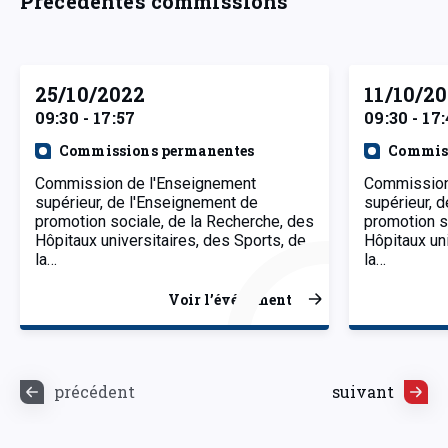
Précédentes commissions
25/10/2022
11/10/2
09:30 - 17:57
09:30 - 17
Commissions permanentes
Commiss
Commission de l'Enseignement
Commission
supérieur, de l'Enseignement de
supérieur, 
promotion sociale, de la Recherche, des
promotion s
Hôpitaux universitaires, des Sports, de
Hôpitaux uni
la…
la…
Voir l’événement
précédent
suivant