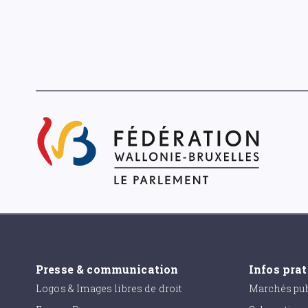
Presse & communication
Infos pra
Logos & Images libres de droit
Marchés pub