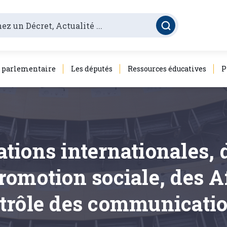
é parlementaire
Les députés
Ressources éducatives
P
ions internationales, d
omotion sociale, des Af
ntrôle des communicati