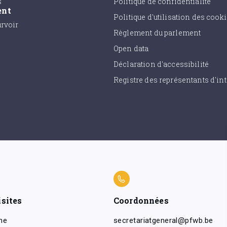
s
Politique de confidentialité
ent
Politique d'utilisation des cook
urvoir
Règlement du parlement
Open data
Déclaration d'accessibilité
Registre des représentants d'int
isites
Coordonnées
ne
secretariatgeneral@pfwb.be