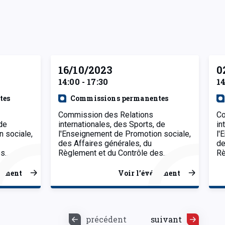
16/10/2023
0
14:00 - 17:30
14
tes
Commissions permanentes
Commission des Relations
Co
 de
internationales, des Sports, de
in
 sociale,
l'Enseignement de Promotion sociale,
l'
des Affaires générales, du
de
es…
Règlement et du Contrôle des…
Rè
nement
Voir l’événement
précédent
suivant