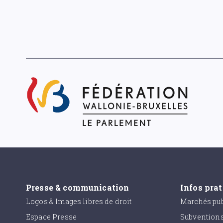
Presse & communication
Infos pra
Logos & Images libres de droit
Marchés pub
Espace Presse
Subvention