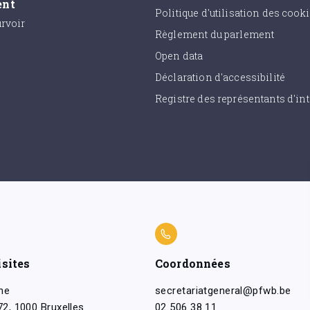
ent
Politique d'utilisation des cook
urvoir
Règlement du parlement
Open data
Déclaration d'accessibilité
Registre des représentants d'int
isites
Coordonnées
ne
secretariatgeneral@pfwb.be
2, 1000 Bruxelles
02 506 38 11