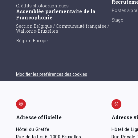
Recrutem
Crédits photographiques
Postes à po
Assemblée parlementaire de la
Francophonie
Stage
Section Belgique / Communauté française /
Wallonie-Bruxelles
Région Europe
Modifier les préférences des cookies
Adresse officielle
Adresse v
Hôtel du Greffe
Hôtel de Lig
Rue de la Loi 6, 1000 Bruxelles
Rue Royale 7