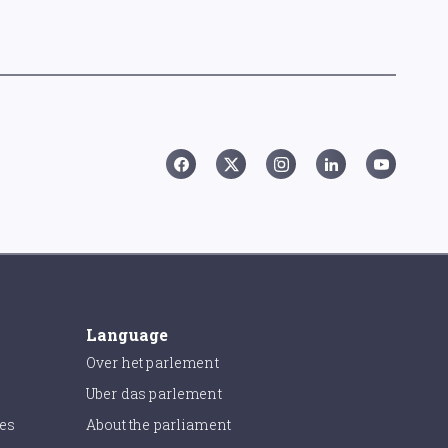
Language
Over het parlement
Uber das parlement
ies
About the parliament