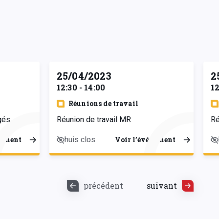
25/04/2023
2
12:30 - 14:00
12
Réunions de travail
gés
Réunion de travail MR
Ré
huis clos
nement
Voir l’événement
précédent
suivant