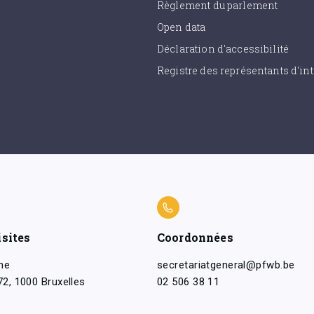
Règlement du parlement
Open data
Déclaration d'accessibilité
Registre des représentants d'int
isites
Coordonnées
ne
secretariatgeneral@pfwb.be
2, 1000 Bruxelles
02 506 38 11