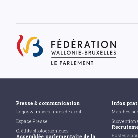
Presse & communication
Infos pra
Logos & Images libres de droit
Marchés pub
Espace Presse
Subvention
Recrutem
Crédits photographiques
Postes à po
Assemblée parlementaire de la