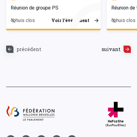
Réunion de groupe PS
Réunion de 
huis clos
huis clos
Voir l’événement
précédent
suivant