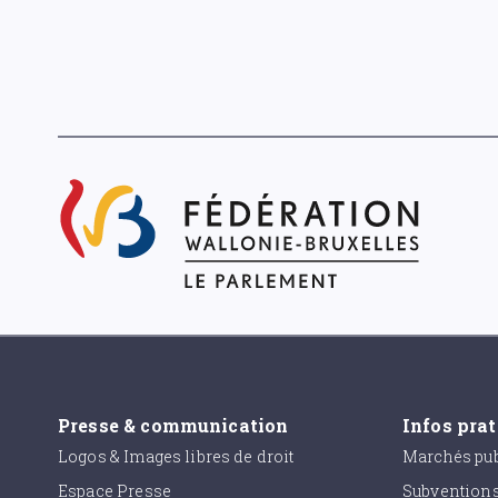
Presse & communication
Infos pra
Logos & Images libres de droit
Marchés pub
Espace Presse
Subvention