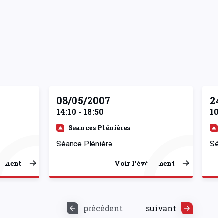
08/05/2007
2
14:10 - 18:50
10
Seances Plénières
Séance Plénière
Sé
nement
Voir l’événement
précédent
suivant