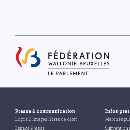
Presse & communication
Infos pra
Logos & Images libres de droit
Marchés pub
Espace Presse
Subvention