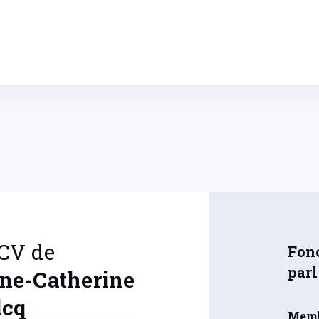
 CV de
Fonc
par
ne-Catherine
lcq
Memb