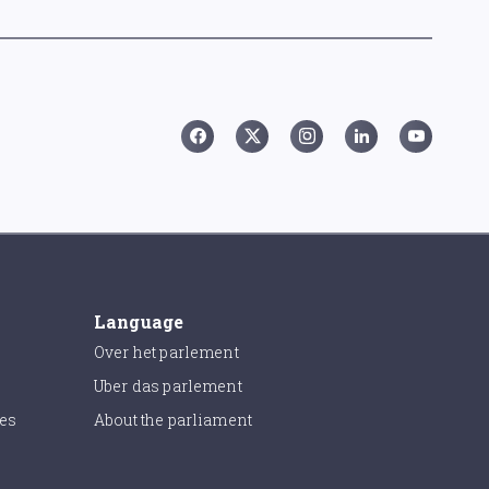
Language
Over het parlement
Uber das parlement
ies
About the parliament