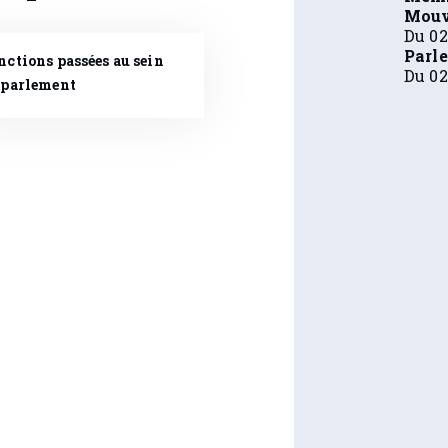
Mouv
Du 02
Parl
nctions passées au sein
Du 02
 parlement