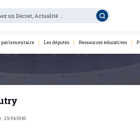
é parlementaire
Les députés
Ressources éducatives
P
utry
: 29/04/1949