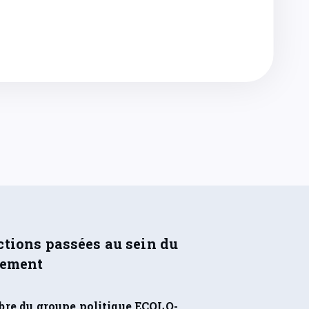
tions passées au sein du
lement
re du groupe politique ECOLO-