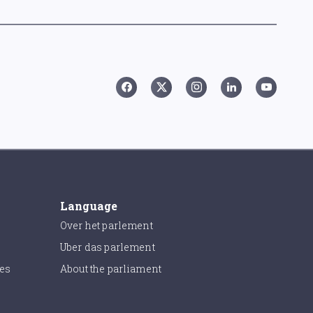
Language
Over het parlement
Uber das parlement
ies
About the parliament