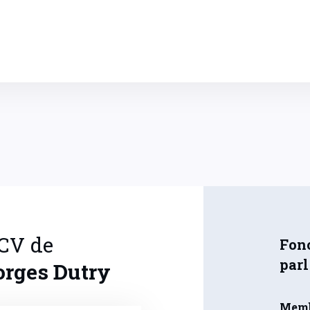
 CV de
Fonc
par
orges
Dutry
Memb