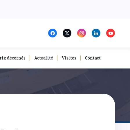
rix décernés
Actualité
Visites
Contact
lli@gmail.com