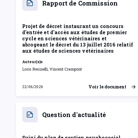
Projet de décret instaurant un concours
d'entrée et d'accès aux études de premier
cycle en sciences vétérinaires et
abrogeant le décret du 13 juillet 2016 relatif
aux études de sciences vétérinaires
Auteur(e)s
Loris Resinelli, Vincent Crampont
Voir le document
22/06/2026
lundi 22 juin 2026
Question d'actualité
Suivi du plan de soutien psychosocial
pour les victimes du drame de Strépy-
Bracquegnies durant le procès d'assises