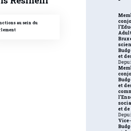
Memb
conjo
nctions au sein du
l'Edu
rlement
Adult
Bruxe
scien
Budge
et de
Depui
Memb
conj
Budge
et de
commi
l'En
socia
et de
Depui
Vice
Budge
et de
Depui
Memb