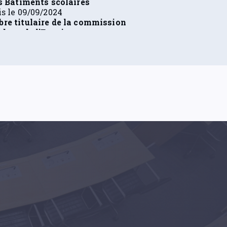
dget, de l'Enseignement
ieur et des Bâtiments scolaires
s le 05/09/2024
re du groupe politique Les
gés
s le 19/07/2024
ementaire
s le 19/07/2024