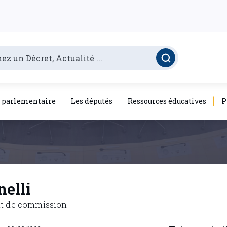
é parlementaire
Les députés
Ressources éducatives
P
nelli
nt de commission
: 09/03/1992
loris.resine
7100 La Louvière
0495/14.95.41