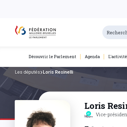
Découvrir le Parlement
Agenda
L'activit
Les députés
Loris Resinelli
Loris Resi
Vice-préside
Date de naissance 
Rue Albert 1er, 6 