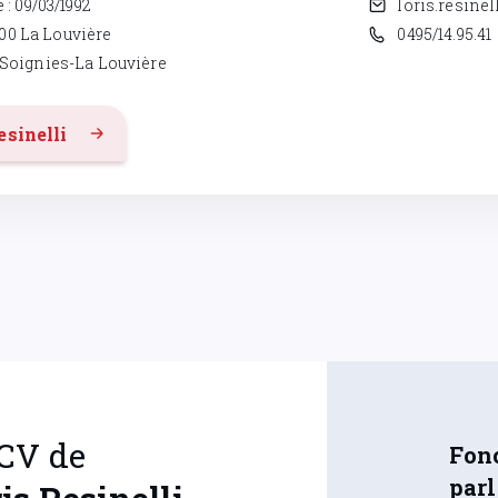
Soignies-La Louvière
esinelli
 CV de
Fonc
par
is
Resinelli