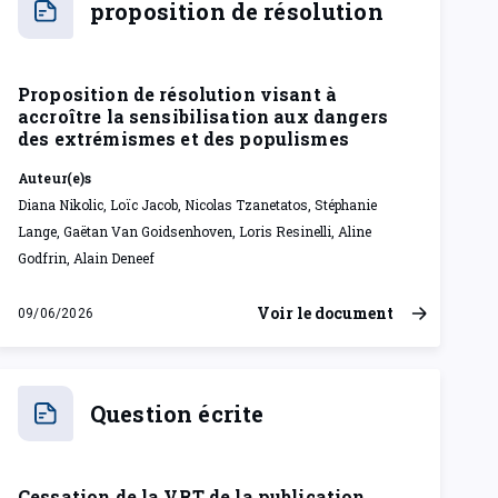
Proposition de résolution visant à
accroître la sensibilisation aux dangers
des extrémismes et des populismes
Auteur(e)s
Diana Nikolic, Loïc Jacob, Nicolas Tzanetatos, Stéphanie
Lange, Gaëtan Van Goidsenhoven, Loris Resinelli, Aline
Godfrin, Alain Deneef
Voir le document
09/06/2026
mardi 9 juin 2026
Question écrite
Cessation de la VRT de la publication
d'articles dans d'autres langues Question
n°301 du 20 avril 2026