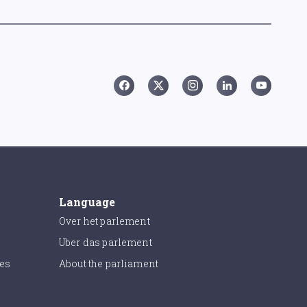
Language
Over het parlement
Uber das parlement
ies
About the parliament