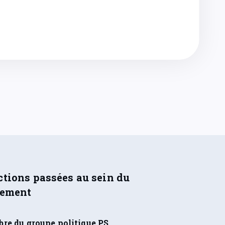
tions passées au sein du
lement
re du groupe politique PS