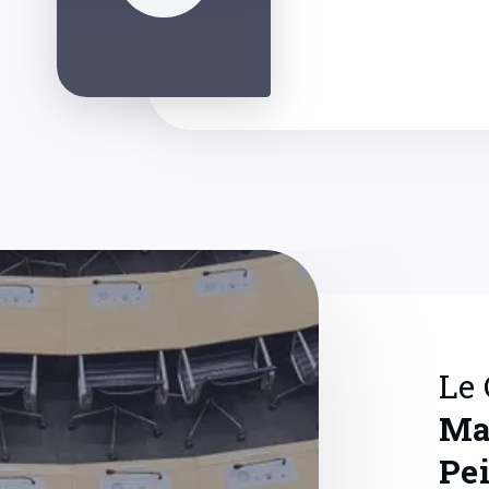
Le
Ma
Pe