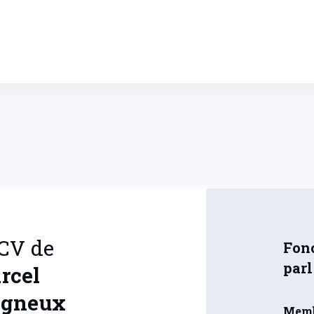
 CV de
Fonc
par
rcel
igneux
Memb