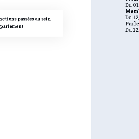
Du 01
Memb
Du 12
nctions passées au sein
Parl
 parlement
Du 12