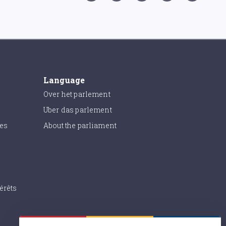
Language
Over het parlement
Uber das parlement
ies
About the parliament
érêts