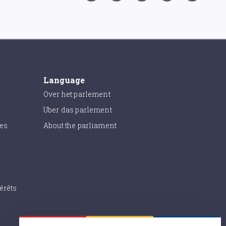
Language
Over het parlement
Uber das parlement
ies
About the parliament
érêts