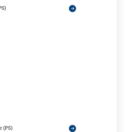
PS)
 (PS)