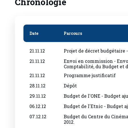
Date
Parcours
21.11.12
Projet de décret budgétaire -
21.11.12
Envoi en commission - Envo
Comptabilité, du Budget et d
21.11.12
Programme justificatif
28.11.12
Dépôt
29.11.12
Budget de l'ONE - Budget aju
06.12.12
Budget de l'Etnic - Budget aj
07.12.12
Budget du Centre du Cinéma 
2012.
10.12.12
Inscription à l'ordre du jour