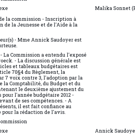
exe
Malika Sonnet (
 de la commission - Inscription à
n de la Jeunesse et de l'Aide à la
teur(s) - Mme Annick Saudoyer est
orteuse.
 - La Commission a entendu l'exposé
eck. - La discussion générale est
ticles et tableaux budgétaires est
ticle 70§4 du Règlement, la
 voix contre 3, l'adoption par la
 la Comptabilité, du Budget et du
ontenant le deuxième ajustement du
 pour l'année budgétaire 2012 -
levant de ses compétences. - A
ents, il est fait confiance au
 pour la rédaction de l'avis.
 commission
exe
Annick Saudoyer