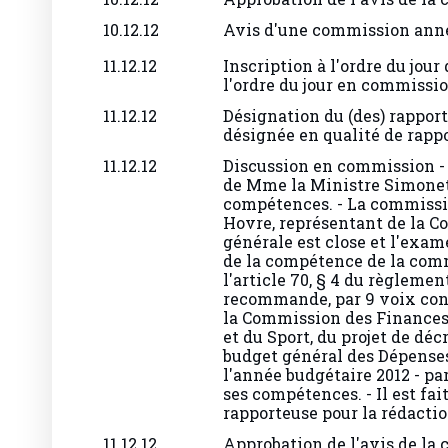
10.12.12
Avis d'une commission ann
11.12.12
Inscription à l'ordre du jour
l'ordre du jour en commissio
11.12.12
Désignation du (des) rappor
désignée en qualité de rapp
11.12.12
Discussion en commission -
de Mme la Ministre Simonet,
compétences. - La commissi
Hovre, représentant de la Co
générale est close et l'exa
de la compétence de la comm
l'article 70, § 4 du règleme
recommande, par 9 voix contr
la Commission des Finances,
et du Sport, du projet de dé
budget général des Dépense
l'année budgétaire 2012 - pa
ses compétences. - Il est fai
rapporteuse pour la rédaction
11.12.12
Approbation de l'avis de la