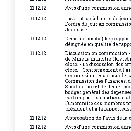
11.12.12
Avis d'une commission ann
11.12.12
Inscription à l'ordre du jour
l'ordre du jour en commissio
Jeunesse.
11.12.12
Désignation du (des) rappor
désignée en qualité de rapp
11.12.12
Discussion en commission -
de Mme la ministre Huytebro
close. - La discussion des ar
close. - Conformément à l'ar
Commission recommande par 7
Commission des Finances, de
Sport du projet de décret c
budget général des dépenses
partim pour les matières re
l'unanimité des membres prés
président et à la rapporteuse
11.12.12
Approbation de l'avis de la
11.12.12
Avis d'une commission ann