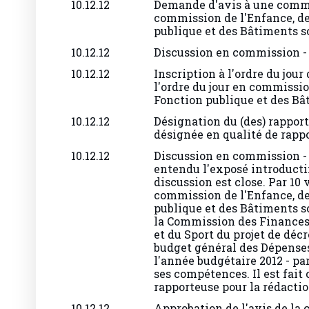
commission de l'Enfance, de
publique et des Bâtiments sc
10.12.12
Discussion en commission - 
10.12.12
Inscription à l'ordre du jour
l'ordre du jour en commissio
Fonction publique et des Bâ
10.12.12
Désignation du (des) rapport
désignée en qualité de rapp
10.12.12
Discussion en commission -
entendu l'exposé introductif
discussion est close. Par 10 
commission de l'Enfance, de
publique et des Bâtiments s
la Commission des Finances,
et du Sport du projet de dé
budget général des Dépense
l'année budgétaire 2012 - pa
ses compétences. Il est fait 
rapporteuse pour la rédactio
10.12.12
Approbation de l'avis de la