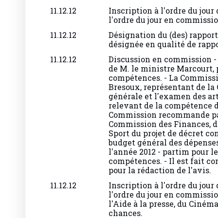
11.12.12
Inscription à l'ordre du jour
l'ordre du jour en commissi
11.12.12
Désignation du (des) rappor
désignée en qualité de rapp
11.12.12
Discussion en commission -
de M. le ministre Marcourt,
compétences. - La Commissi
Bresoux, représentant de la 
générale et l'examen des art
relevant de la compétence d
Commission recommande par 
Commission des Finances, de
Sport du projet de décret c
budget général des dépense
l'année 2012 - partim pour l
compétences. - Il est fait c
pour la rédaction de l'avis.
11.12.12
Inscription à l'ordre du jour
l'ordre du jour en commission
l'Aide à la presse, du Cinéma
chances.