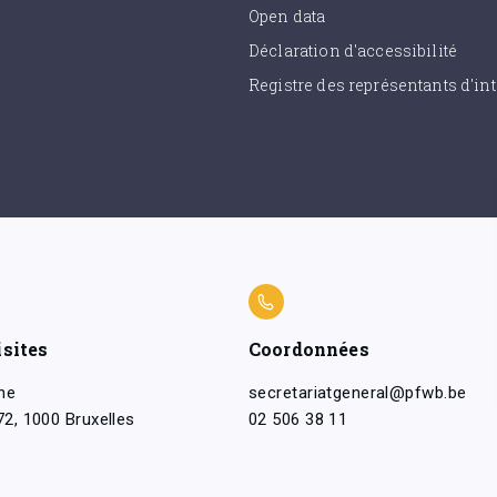
Open data
Déclaration d'accessibilité
Registre des représentants d'int
isites
Coordonnées
ne
secretariatgeneral@pfwb.be
2, 1000 Bruxelles
02 506 38 11