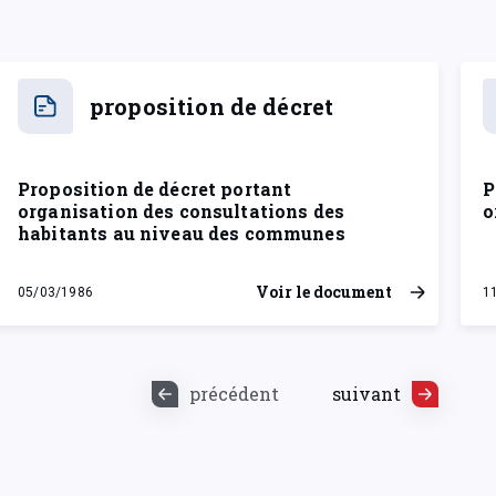
proposition de décret
Proposition de décret portant
P
organisation des consultations des
o
habitants au niveau des communes
Voir le document
05/03/1986
1
mercredi 5 mars 1986
m
précédent
suivant