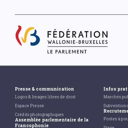
Presse & communication
Infos pra
Logos & Images libres de droit
Marchés pub
Espace Presse
Subvention
Recrutem
Crédits photographiques
Postes à po
Assemblée parlementaire de la
Francophonie
Stage