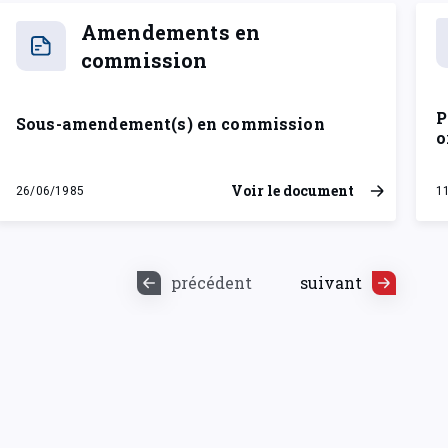
Amendements en
commission
P
Sous-amendement(s) en commission
o
Voir le document
26/06/1985
1
mercredi 26 juin 1985
m
précédent
suivant