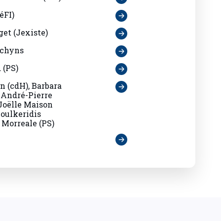
éFI)
et (Jexiste)
Schyns
 (PS)
n (cdH), Barbara
 André-Pierre
 Joëlle Maison
Doulkeridis
e Morreale (PS)