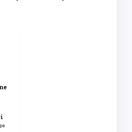
ne
i
upe