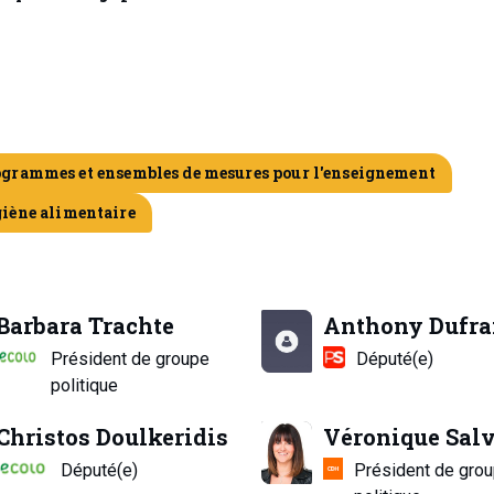
ogrammes et ensembles de mesures pour l'enseignement
giène alimentaire
Barbara Trachte
Anthony Dufra
Président de groupe
Député(e)
politique
Christos Doulkeridis
Véronique Salv
Député(e)
Président de gro