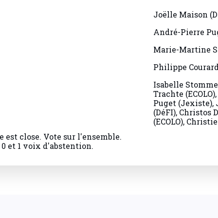
Joëlle Maison (D
André-Pierre Pug
Marie-Martine 
Philippe Courard
Isabelle Stomme
Trachte (ECOLO),
Puget (Jexiste),
(DéFI), Christos 
(ECOLO), Christi
e est close. Vote sur l'ensemble.
0 et 1 voix d'abstention.