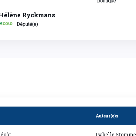
politique
Hélène Ryckmans
Député(e)
Auteur(e)s
Dépôt.
Isabelle Stomme