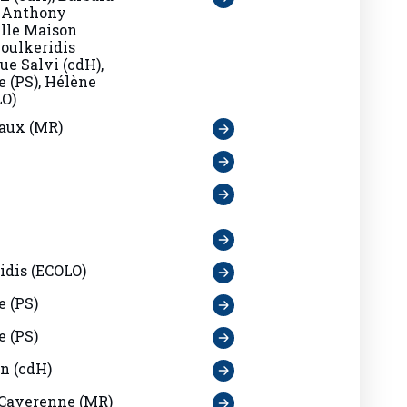
, Anthony
ëlle Maison
Doulkeridis
ue Salvi (cdH),
e (PS), Hélène
O)
eaux (MR)
idis (ECOLO)
 (PS)
e (PS)
n (cdH)
Caverenne (MR)