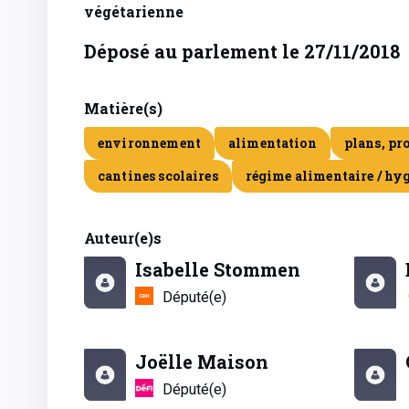
végétarienne
Déposé au parlement le 27/11/2018
Matière(s)
environnement
alimentation
plans, pr
cantines scolaires
régime alimentaire / hy
Auteur(e)s
Isabelle Stommen
Député(e)
Joëlle Maison
Député(e)