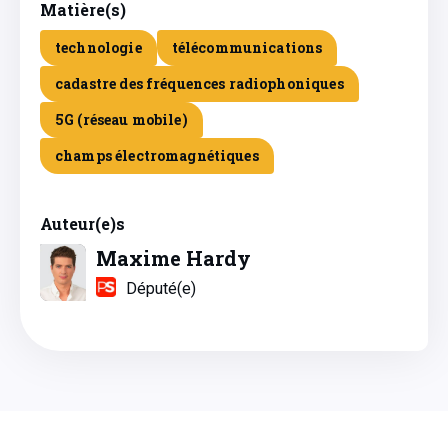
Matière(s)
technologie
télécommunications
cadastre des fréquences radiophoniques
5G (réseau mobile)
champs électromagnétiques
Auteur(e)s
Maxime Hardy
Député(e)