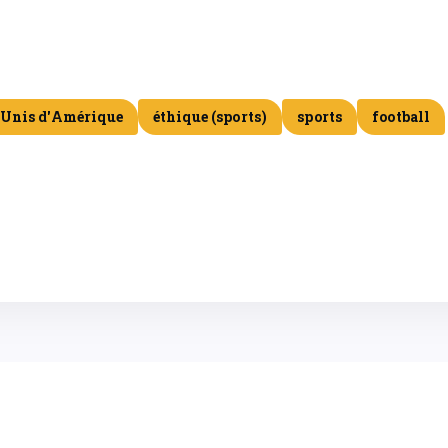
-Unis d'Amérique
éthique (sports)
sports
football