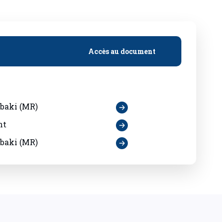
Accès au document
baki (MR)
nt
baki (MR)