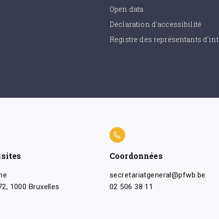
Open data
Déclaration d'accessibilité
Registre des représentants d'int
isites
Coordonnées
ne
secretariatgeneral@pfwb.be
2, 1000 Bruxelles
02 506 38 11