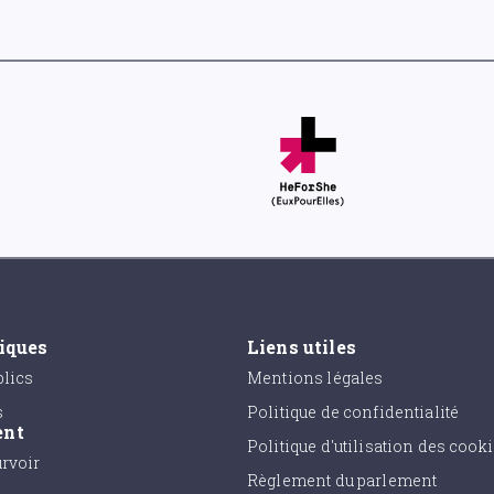
tiques
Liens utiles
lics
Mentions légales
s
Politique de confidentialité
ent
Politique d'utilisation des cook
urvoir
Règlement du parlement