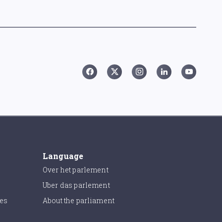
Language
Over het parlement
Uber das parlement
ies
About the parliament