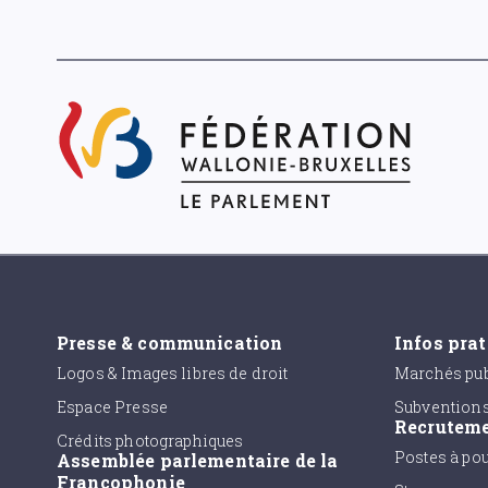
Presse & communication
Infos pra
Logos & Images libres de droit
Marchés pub
Espace Presse
Subvention
Recrutem
Crédits photographiques
Postes à po
Assemblée parlementaire de la
Francophonie