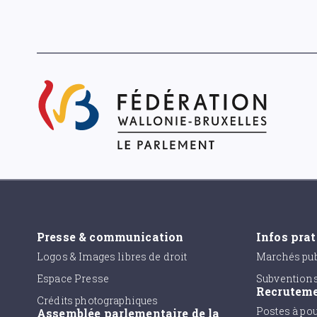
Presse & communication
Infos pra
Logos & Images libres de droit
Marchés pub
Espace Presse
Subvention
Recrutem
Crédits photographiques
Postes à po
Assemblée parlementaire de la