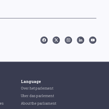
Language
Over het parlement
Uber das parlement
ies
About the parliament