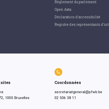
Règlement du parlement
Open data
Déclaration d'accessibilité
Registre des représentants d'int
isites
Coordonnées
ne
secretariatgeneral@pfwb.be
2, 1000 Bruxelles
02 506 38 11