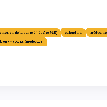
omotion de la santé à l'école (PSE)
calendrier
médecine 
tion / vaccins (médecine)