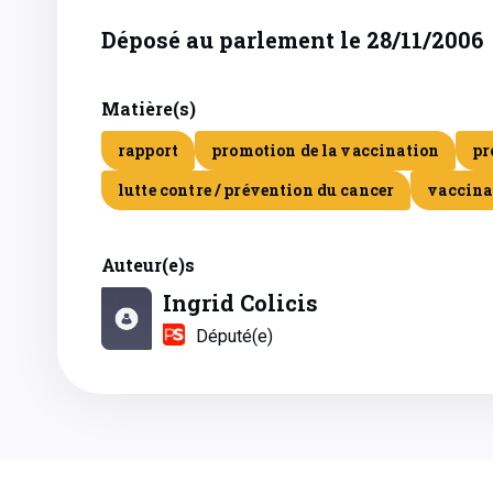
Déposé au parlement le 28/11/2006
Matière(s)
rapport
promotion de la vaccination
pr
lutte contre / prévention du cancer
vaccina
Auteur(e)s
Ingrid Colicis
Député(e)