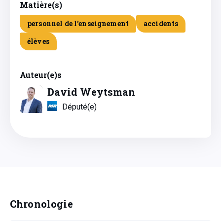
Matière(s)
personnel de l'enseignement
accidents
élèves
Auteur(e)s
David Weytsman
Député(e)
Chronologie