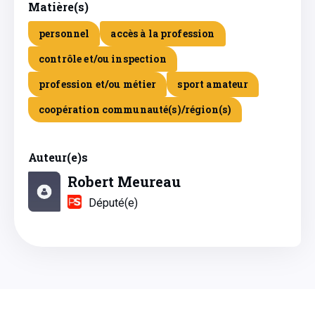
Matière(s)
personnel
accès à la profession
contrôle et/ou inspection
profession et/ou métier
sport amateur
coopération communauté(s)/région(s)
Auteur(e)s
Robert Meureau
Député(e)