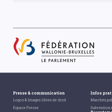
Presse & communication
Infos pra
Logos & Images libres de droit
Marchés pub
Espace Presse
Subvention