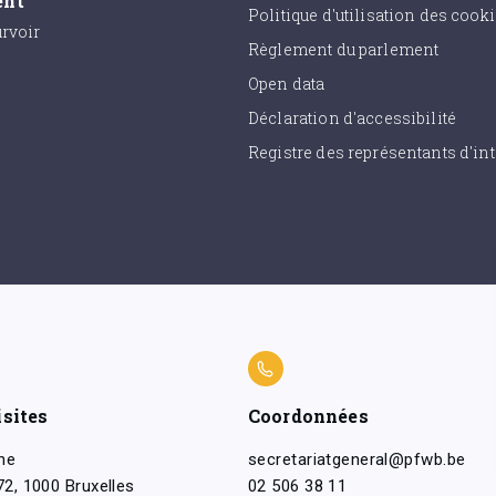
ent
Politique d'utilisation des cook
urvoir
Règlement du parlement
Open data
Déclaration d'accessibilité
Registre des représentants d'int
isites
Coordonnées
ne
secretariatgeneral@pfwb.be
2, 1000 Bruxelles
02 506 38 11