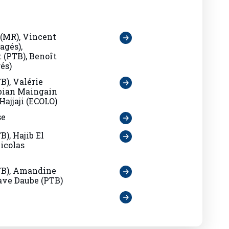
(MR), Vincent
agés),
(PTB), Benoît
és)
B), Valérie
abian Maingain
 Hajjaji (ECOLO)
se
), Hajib El
Nicolas
TB), Amandine
ave Daube (PTB)