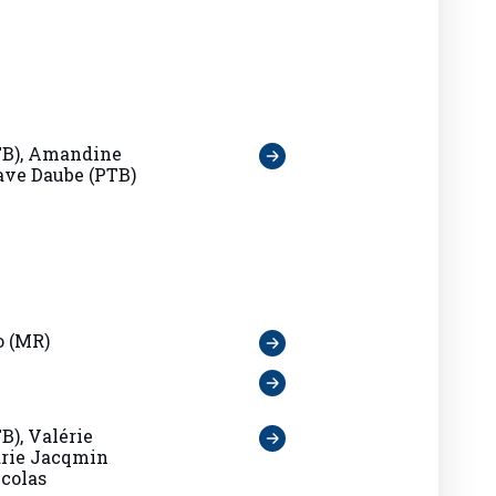
TB), Amandine
ave Daube (PTB)
o (MR)
B), Valérie
arie Jacqmin
icolas