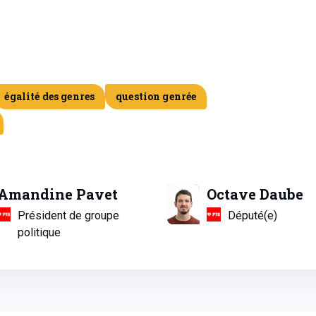
égalité des genres
question genrée
Amandine Pavet
Octave Daube
Président de groupe
Député(e)
politique