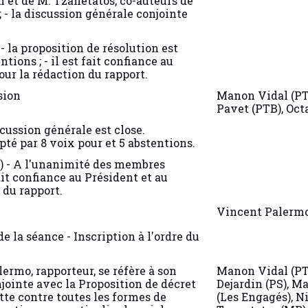
et de M. Tzanétatos, co-auteurs de
; - la discussion générale conjointe
 la proposition de résolution est
tions ; - il est fait confiance au
our la rédaction du rapport.
sion
Manon Vidal (P
Pavet (PTB), Oct
cussion générale est close.
pté par 8 voix pour et 5 abstentions.
s) - A l'unanimité des membres
it confiance au Président et au
 du rapport.
Vincent Palerm
de la séance - Inscription à l'ordre du
lermo, rapporteur, se réfère à son
Manon Vidal (PT
njointe avec la Proposition de décret
Dejardin (PS), M
utte contre toutes les formes de
(Les Engagés), N