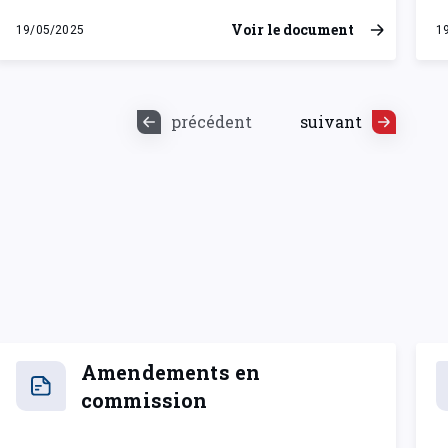
Voir le document
19/05/2025
1
lundi 19 mai 2025
l
précédent
suivant
Amendements en
commission