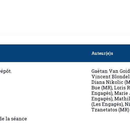
Auteur(e)s
Dépôt.
Gaëtan Van Goid
Vincent Blondel 
Diana Nikolic (M
Bue (MR), Loris R
Engagés), Marie
Engagés), Mathi
(Les Engagés), N
Tzanetatos (MR)
 de la séance