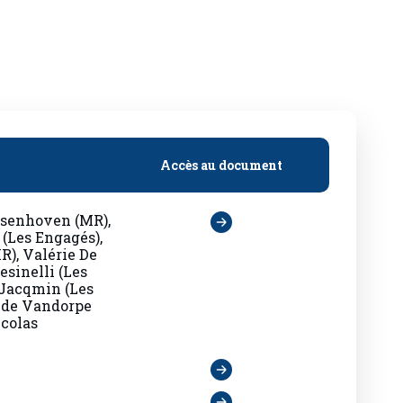
Accès au document
senhoven (MR),
(Les Engagés),
R), Valérie De
esinelli (Les
 Jacqmin (Les
lde Vandorpe
icolas