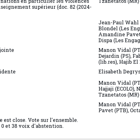
nations en particulier les violences
Tzanetatos (MR)
nseignement supérieur (doc. 82 (2024-
Jean-Paul Wahl 
Blondel (Les Eng
Amandine Pavet 
Dispa (Les Engag
jointe
Manon Vidal (PT
Dejardin (PS), F
(lib.res), Hajib El
idente
Elisabeth Degry
Manon Vidal (PTB
Hajjaji (ECOLO), 
Tzanetatos (MR)
Manon Vidal (P
Pavet (PTB), Oct
e est close. Vote sur l'ensemble.
0 et 38 voix d'abstention.