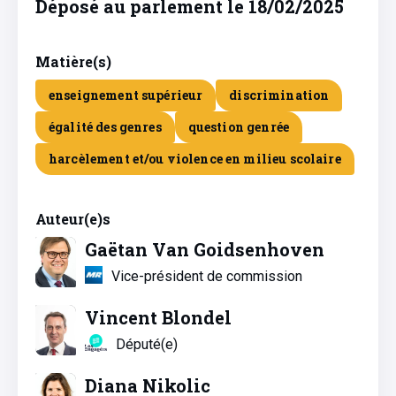
Déposé au parlement le 18/02/2025
Matière(s)
enseignement supérieur
discrimination
égalité des genres
question genrée
harcèlement et/ou violence en milieu scolaire
Auteur(e)s
Gaëtan Van Goidsenhoven
Vice-président de commission
Vincent Blondel
Député(e)
Diana Nikolic