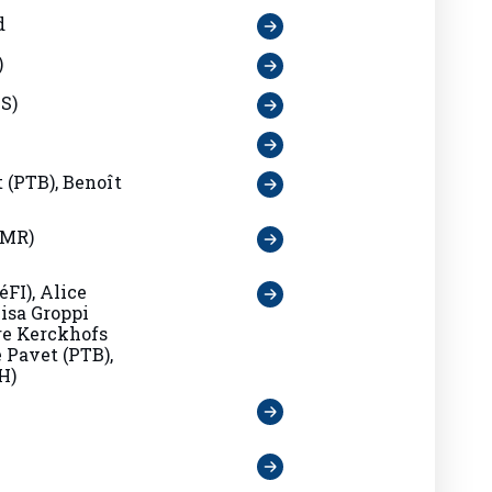
d
)
S)
(PTB), Benoît
(MR)
éFI), Alice
lisa Groppi
re Kerckhofs
 Pavet (PTB),
H)