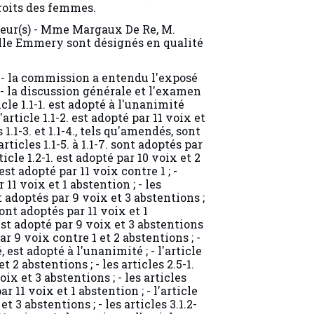
Droits des femmes.
teur(s) - Mme Margaux De Re, M.
lle Emmery sont désignés en qualité
- la commission a entendu l'exposé
- la discussion générale et l'examen
ticle 1.1-1. est adopté à l'unanimité
article 1.1-2. est adopté par 11 voix et
 1.1-3. et 1.1-4., tels qu'amendés, sont
rticles 1.1-5. à 1.1-7. sont adoptés par
rticle 1.2-1. est adopté par 10 voix et 2
 est adopté par 11 voix contre 1 ; -
r 11 voix et 1 abstention ; - les
ont adoptés par 9 voix et 3 abstentions ;
. sont adoptés par 11 voix et 1
. est adopté par 9 voix et 3 abstentions
 par 9 voix contre 1 et 2 abstentions ; -
, est adopté à l'unanimité ; - l'article
t 2 abstentions ; - les articles 2.5-1.
oix et 3 abstentions ; - les articles
par 11 voix et 1 abstention ; - l'article
et 3 abstentions ; - les articles 3.1.2-
11 voix et 1 abstention ; - l'article