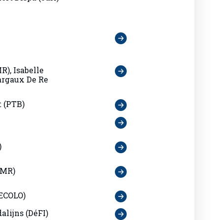
R), Isabelle
argaux De Re
 (PTB)
)
(MR)
ECOLO)
lijns (DéFI)