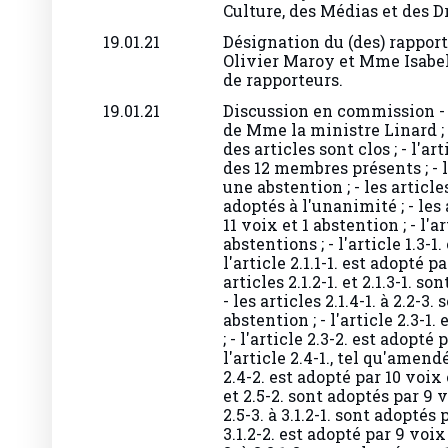
Culture, des Médias et des 
19.01.21
Désignation du (des) rappor
Olivier Maroy et Mme Isabe
de rapporteurs.
19.01.21
Discussion en commission - 
de Mme la ministre Linard ; 
des articles sont clos ; - l'ar
des 12 membres présents ; - l'
une abstention ; - les articles
adoptés à l'unanimité ; - les a
11 voix et 1 abstention ; - l'a
abstentions ; - l'article 1.3-1.
l'article 2.1.1-1. est adopté pa
articles 2.1.2-1. et 2.1.3-1. s
- les articles 2.1.4-1. à 2.2-3
abstention ; - l'article 2.3-1
; - l'article 2.3-2. est adopté
l'article 2.4-1., tel qu'amendé
2.4-2. est adopté par 10 voix e
et 2.5-2. sont adoptés par 9 v
2.5-3. à 3.1.2-1. sont adoptés 
3.1.2-2. est adopté par 9 voix 
3. à 3.2.1-3. sont adoptés par 