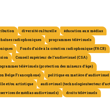
ribution
diversité culturelle
éducation aux médias
chaînes radiophoniques
programmes télévisuels
oniques
Fonds d'aide à la création radiophonique (FACR)
usion
Conseil supérieur de l'audiovisuel (CSA)
rogrammes télévisuels (protection des mineurs d'âge)
ion Belge Francophone)
politique en matière d'audiovisuel
lle et/ou artistique
audiovisuel (technologies/secteur d'ac
 services de médias audiovisuels)
droits télévisuels