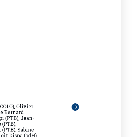
COLO), Olivier
ce Bernard
pi (PTB), Jean-
 (PTB),
(PTB), Sabine
noît Dispa (cdH)