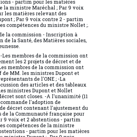
 la ministre Maréchal ; Par 9 voix
ur les matières relevant des
ont ; Par 9 voix contre 2 - partim
des compétences du ministre Nollet ;.
 de la commission - Inscription à
n de la Santé, des Matières sociales,
Jeunesse.
 -Les membres de la commission ont
ent les 2 projets de décret et de
 -Les membres de la commission ont
f de MM. les ministres Dupont et
 représentants de l'ONE ; -La
scussion des articles et des tableaux
es ministres Dupont et Nollet
écret sont closes. -A l'unanimité (11
recommande l'adoption de
de décret contenant l'ajustement du
s de la Communauté française pour
r 9 voix et 2 abstentions - partim
des compétences de la ministre
abstentions - partim pour les matières
 ministre Dupont ; -Par 9 voix