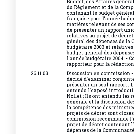
du Règlement et de la Compta
contenant le budget généra
française pour l'année budgé
matières relevant de ses c
de présenter un rapport uni
relatives au projet de décre
général des dépenses de la
budgétaire 2003 et relatives
budget général des dépense
l'année budgétaire 2004. - Co
rapporteur pour la rédaction
26.11.03
Discussion en commission -
décidé d'examiner conjointem
présenter un seul rapport ;
entendu l'exposé introducti
Nollet ; Ils ont entendu les 
générale et la discussion de
la compétence des ministres
projets de décret sont closes
commission recommande l'a
projet de décret contenant 
dépenses de la Communauté 
2003 ; Par 9 voix et 2 absten