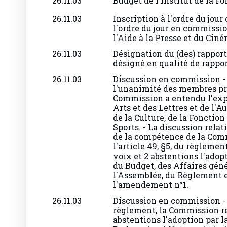
26.11.03
Inscription à l'ordre du jour
l'ordre du jour en commission
l'Aide à la Presse et du Ciné
26.11.03
Désignation du (des) rappor
désigné en qualité de rappor
26.11.03
Discussion en commission - 
l'unanimité des membres pré
Commission a entendu l'exp
Arts et des Lettres et de l'
de la Culture, de la Fonction
Sports. - La discussion relat
de la compétence de la Com
l'article 49, §5, du règlem
voix et 2 abstentions l'ado
du Budget, des Affaires géné
l'Assemblée, du Règlement e
l'amendement n°1.
26.11.03
Discussion en commission - -
règlement, la Commission r
abstentions l'adoption par 
Budget, des Affaires général