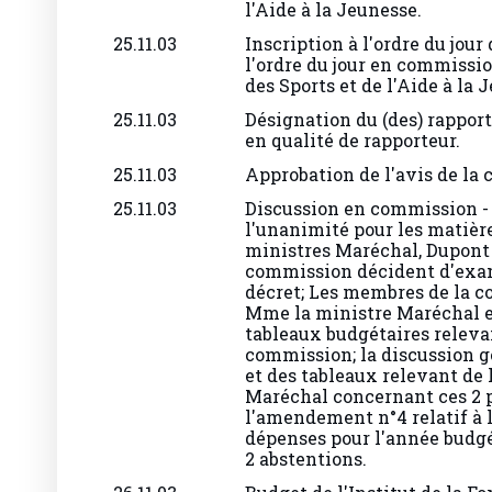
25.11.03
Inscription à l'ordre du jour
l'ordre du jour en commissio
des Sports et de l'Aide à la 
25.11.03
Désignation du (des) rapport
en qualité de rapporteur.
25.11.03
Approbation de l'avis de la
25.11.03
Discussion en commission - 
l'unanimité pour les matièr
ministres Maréchal, Dupont 
commission décident d'exam
décret; Les membres de la 
Mme la ministre Maréchal et
tableaux budgétaires releva
commission; la discussion gé
et des tableaux relevant de
Maréchal concernant ces 2 pr
l'amendement n°4 relatif à 
dépenses pour l'année budgét
2 abstentions.
26.11.03
Budget de l'Institut de la F