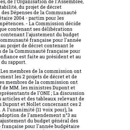
bilité, du projet de décret
l des Dépenses de la Communauté
taire 2004 - partim pour les
ompétences. - La Commission décide
que contenant ses délibérations
t contenant l'ajustement du budget
 Communauté française pour l'année
 au projet de décret contenant le
s de la Communauté française pour
nfiance est faite au président et au
 du rapport.
 Les membres de la commission ont
ent les 2 projets de décret et de
 Les membres de la commission ont
f de MM. les ministres Dupont et
représentants de l'ONE ; La discussion
s articles et des tableaux relevant de
 Dupont et Nollet concernant ces 2
. A l'unanimité (11 voix pour), la
doption de l'amendement n°3 au
l'ajustement du budget général des
française pour l'année budgétaire
tions - partim pour les matières