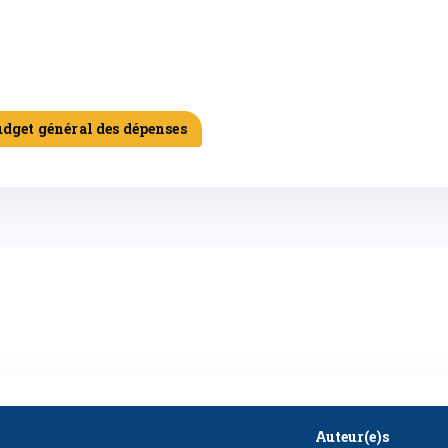
udget général des dépenses
Auteur(e)s