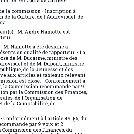
 de la commission - Inscription à
 de la Culture, de l'Audiovisuel, de
ma.
teur(s) - M. André Namotte est
teur.
- M. Namotte a été désigné à
sents en qualité de rapporteur. - La
osé de M. Ducarme, ministre des
Audiovisuel et de M. Dupont, ministre
 publique, de la Jeunesse et des
ive aux articles et tableaux relevant
mission est close. - Conformément à
ent, la Commission recommande par 9
ption par la Commission des Finances,
rales, de l'Organisation de
t de la Comptabilité, de
 Conformément à l'article 49, §5, du
ecommande par 9 voix et 2
la Commission des Finances, du
es, de l'Organisation de l'Assemblée,