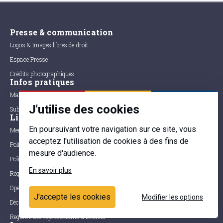
Presse & communication
Logos & Images libres de droit
Espace Presse
Crédits photographiques
Infos pratiques
Marchés publics
J'utilise des cookies
Subventions
Liens utiles
En poursuivant votre navigation sur ce site, vous
Mentions légales
acceptez l'utilisation de cookies à des fins de
Politique de confidentialité
mesure d'audience.
Politique d'utilisation des cookies
En savoir plus
Règlement du parlement
Open data
J'accepte les cookies
Modifier les options
Déclaration d'accessibilité
Registre des représentants d'intérêts