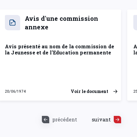
Avis d'une commission
annexe
Avis présenté au nom de la commission de
A
la Jeunesse et de l'Education permanente
l
Voir le document
20/06/1974
2
jeudi 20 juin 1974
m
précédent
suivant