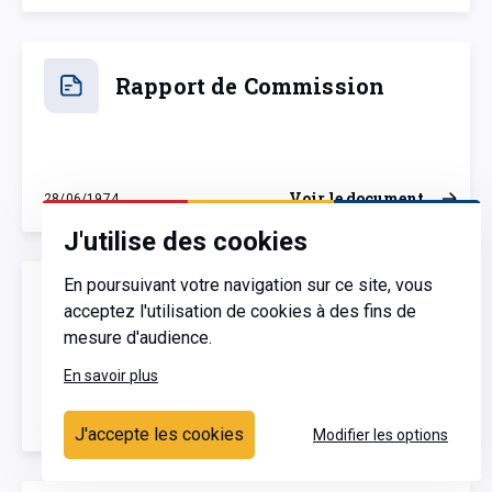
Rapport de Commission
Voir le document
28/06/1974
vendredi 28 juin 1974
J'utilise des cookies
En poursuivant votre navigation sur ce site, vous
projet de décret budgétaire
acceptez l'utilisation de cookies à des fins de
mesure d'audience.
En savoir plus
Voir le document
20/06/1974
jeudi 20 juin 1974
J'accepte les cookies
Modifier les options